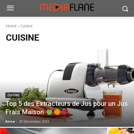
Home
Cuisine
CUISINE
CUISINE
Top 5 des Extracteurs de Jus pour un Jus
Frais Maison
Anna
-
20 December 2023