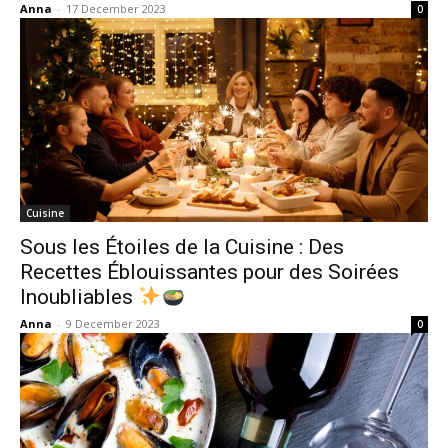
Anna
-
17 December 2023
0
Cuisine
Sous les Étoiles de la Cuisine : Des
Recettes Éblouissantes pour des Soirées
Inoubliables
Anna
-
9 December 2023
0