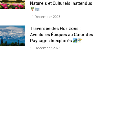
Naturels et Culturels Inattendus
11 December 2023
Traversée des Horizons :
Aventures Épiques au Cœur des
Paysages Inexplorés
11 December 2023