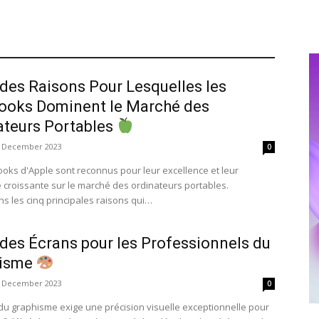
 des Raisons Pour Lesquelles les
oks Dominent le Marché des
ateurs Portables
 December 2023
0
oks d'Apple sont reconnus pour leur excellence et leur
é croissante sur le marché des ordinateurs portables.
s les cinq principales raisons qui…
 des Écrans pour les Professionnels du
hisme
 December 2023
0
 du graphisme exige une précision visuelle exceptionnelle pour