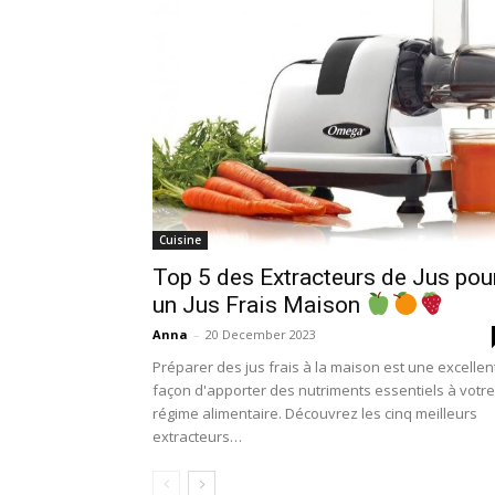
Cuisine
Top 5 des Extracteurs de Jus pou
un Jus Frais Maison
Anna
–
20 December 2023
Préparer des jus frais à la maison est une excellen
façon d'apporter des nutriments essentiels à votre
régime alimentaire. Découvrez les cinq meilleurs
extracteurs…