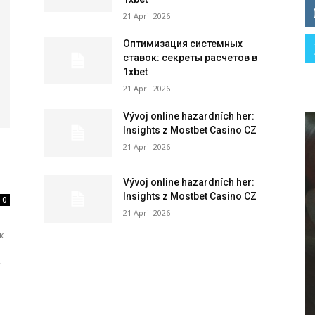
21 April 2026
Оптимизация системных
ставок: секреты расчетов в
1xbet
21 April 2026
Vývoj online hazardních her:
Insights z Mostbet Casino CZ
21 April 2026
Vývoj online hazardních her:
Insights z Mostbet Casino CZ
0
21 April 2026
к
т