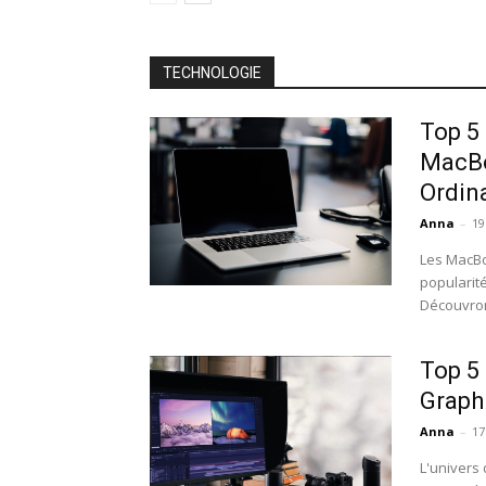
TECHNOLOGIE
Top 5
MacBo
Ordin
Anna
–
19
Les MacBo
popularit
Découvron
Top 5
Grap
Anna
–
17
L'univers