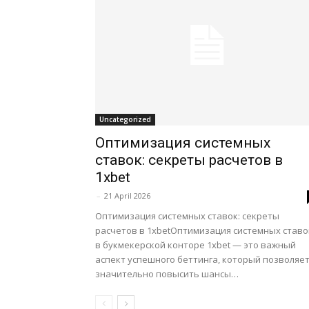
Uncategorized
Оптимизация системных
ставок: секреты расчетов в
1xbet
–
21 April 2026
Оптимизация системных ставок: секреты
расчетов в 1xbetОптимизация системных ставо
в букмекерской конторе 1xbet — это важный
аспект успешного беттинга, который позволяе
значительно повысить шансы…