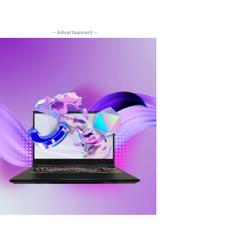
– Advertisement –