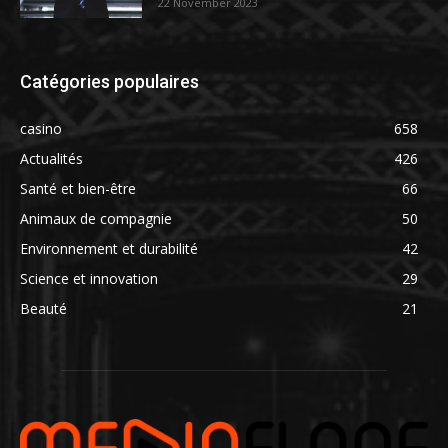
22 November 2023
Catégories populaires
casino
658
Actualités
426
Santé et bien-être
66
Animaux de compagnie
50
Environnement et durabilité
42
Science et innovation
29
Beauté
21