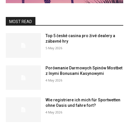
MOST READ
Top 5 české casina pro živé dealery a
zábavné hry
5 May 2026
Porównanie Darmowych Spinów Mostbet
z Inymi Bonusami Kasynowymi
4 May 2026
Wie registriere ich mich für Sportwetten
ohne Oasis und fahre fort?
4 May 2026