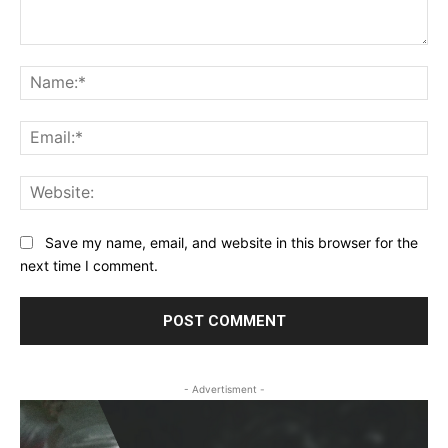
Comment:
Na
Ema
Web
Save my name, email, and website in this browser for the
next time I comment.
- Advertisment -