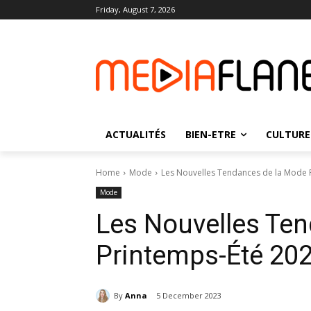
Friday, August 7, 2026
ACTUALITÉS
BIEN-ETRE
CULTURE
Home
Mode
Les Nouvelles Tendances de la Mode 
Mode
Les Nouvelles Te
Printemps-Été 20
By
Anna
5 December 2023