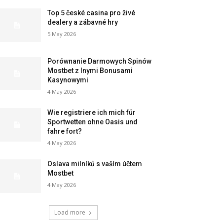
Top 5 české casina pro živé
dealery a zábavné hry
5 May 2026
Porównanie Darmowych Spinów
Mostbet z Inymi Bonusami
Kasynowymi
4 May 2026
Wie registriere ich mich für
Sportwetten ohne Oasis und
fahre fort?
4 May 2026
Oslava milníků s vaším účtem
Mostbet
4 May 2026
Load more