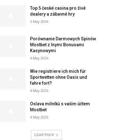
Top 5 české casina pro živé
dealery a zábavné hry
5 May 2026
Porównanie Darmowych Spinów
Mostbet z Inymi Bonusami
Kasynowymi
4 May 2026
Wie registriere ich mich für
Sportwetten ohne Oasis und
fahre fort?
4 May 2026
Oslava milníků s vaším účtem
Mostbet
4 May 2026
Load more