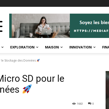
EXPLORATION
MAISON
INNOVATION
FIN
r le Stockage des Données
Micro SD pour le
nnées
1663
0