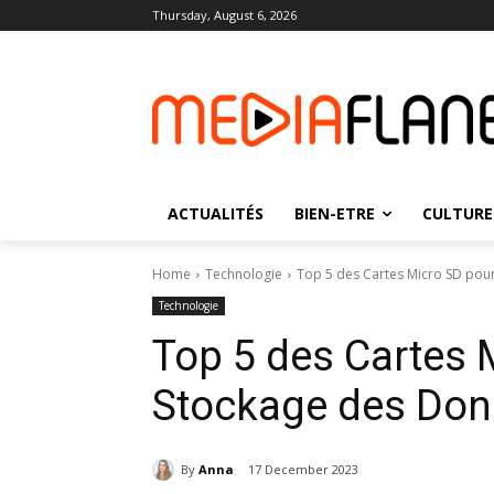
Thursday, August 6, 2026
ACTUALITÉS
BIEN-ETRE
CULTURE
Home
Technologie
Top 5 des Cartes Micro SD pou
Technologie
Top 5 des Cartes 
Stockage des Do
By
Anna
17 December 2023