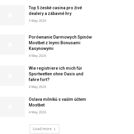
Top 5 české casina pro živé
dealery a zábavné hry
5 May 2026
Porównanie Darmowych Spinów
Mostbet z Inymi Bonusami
Kasynowymi
4 May 2026
Wie registriere ich mich für
Sportwetten ohne Oasis und
fahre fort?
4 May 2026
Oslava milníků s vaším účtem
Mostbet
4 May 2026
Load more