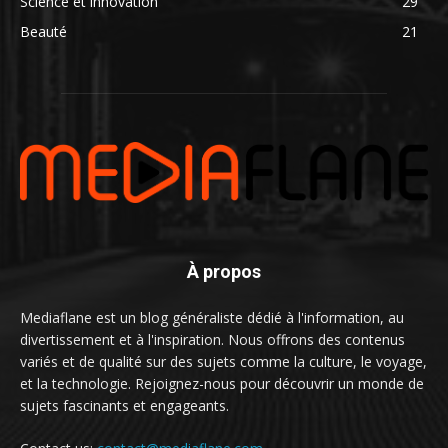
Science et innovation
29
Beauté
21
À propos
Mediaflane est un blog généraliste dédié à l'information, au
divertissement et à l'inspiration. Nous offrons des contenus
variés et de qualité sur des sujets comme la culture, le voyage,
et la technologie. Rejoignez-nous pour découvrir un monde de
sujets fascinants et engageants.