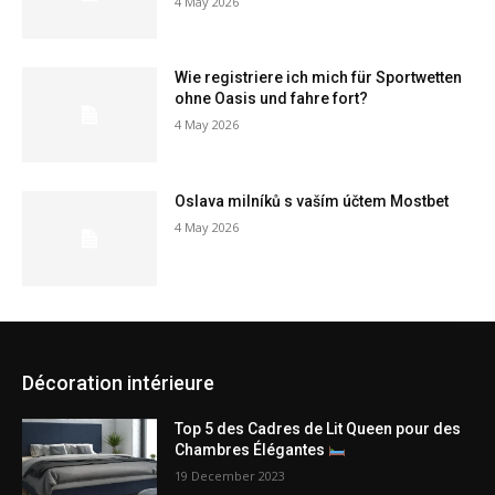
4 May 2026
Wie registriere ich mich für Sportwetten
ohne Oasis und fahre fort?
4 May 2026
Oslava milníků s vaším účtem Mostbet
4 May 2026
Décoration intérieure
Top 5 des Cadres de Lit Queen pour des
Chambres Élégantes
19 December 2023