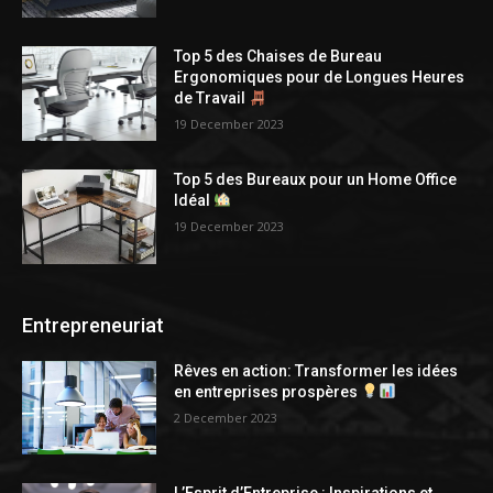
Top 5 des Chaises de Bureau
Ergonomiques pour de Longues Heures
de Travail
19 December 2023
Top 5 des Bureaux pour un Home Office
Idéal
19 December 2023
Entrepreneuriat
Rêves en action: Transformer les idées
en entreprises prospères
2 December 2023