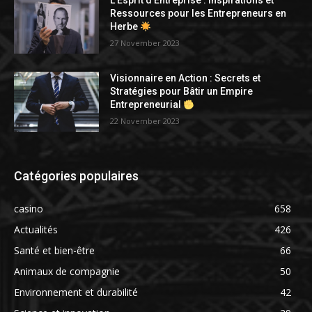
L’Esprit d’Entreprise : Inspirations et
Ressources pour les Entrepreneurs en
Herbe
27 November 2023
Visionnaire en Action : Secrets et
Stratégies pour Bâtir un Empire
Entrepreneurial
22 November 2023
Catégories populaires
casino
658
Actualités
426
Santé et bien-être
66
Animaux de compagnie
50
Environnement et durabilité
42