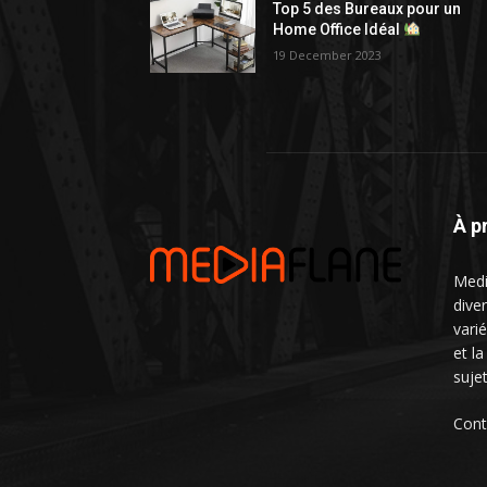
Top 5 des Bureaux pour un
Home Office Idéal
19 December 2023
À p
Medi
dive
vari
et l
suje
Cont