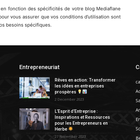
n fonction des spécificités de votre blog Mediaflane
pour vous assurer que vos conditions d’utilisation sont
os besoins spécifiques.
Entrepreneuriat
C
n
Rêves en action: Transformer
ca
s
les idées en entreprises
Ac
prospères
2 December 2023
Sa
A
L’Esprit d’Entreprise :
Inspirations et Ressources
En
pour les Entrepreneurs en
Sc
Herbe
27 November 2023
B