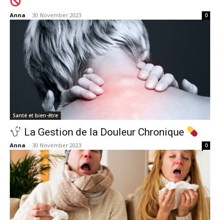
Anna
-
30 November 2023
0
Santé et bien-être
La Gestion de la Douleur Chronique
Anna
-
30 November 2023
0