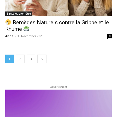
Santé et bien-être
Remèdes Naturels contre la Grippe et le
Rhume
Anna
-
30 November 2023
0
1
2
3
- Advertisment -