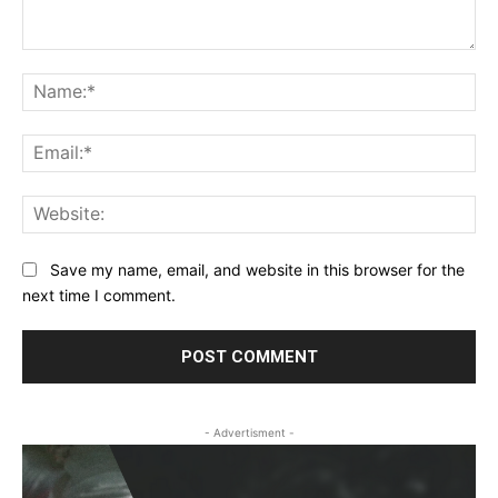
Comment:
Na
Ema
Web
Save my name, email, and website in this browser for the
next time I comment.
- Advertisment -